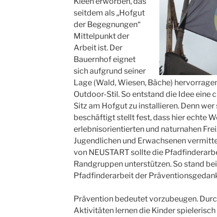
Kleen erworben, das
seitdem als „Hofgut
der Begegnungen“
Mittelpunkt der
Arbeit ist. Der
Bauernhof eignet
sich aufgrund seiner
Lage (Wald, Wiesen, Bäche) hervorragen
Outdoor-Stil. So entstand die Idee eine c
Sitz am Hofgut zu installieren. Denn wer
beschäftigt stellt fest, dass hier echte W
erlebnisorientierten und naturnahen Fre
Jugendlichen und Erwachsenen vermitte
von NEUSTART sollte die Pfadfinderarb
Randgruppen unterstützen. So stand bei
Pfadfinderarbeit der Präventionsgedan
Prävention bedeutet vorzubeugen. Durc
Aktivitäten lernen die Kinder spielerisc