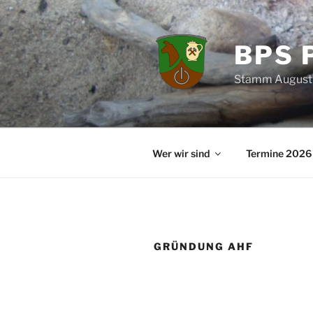
Zum
Inhalt
springen
BPS 
Stamm August
Wer wir sind
Termine 2026
GRÜNDUNG AHF