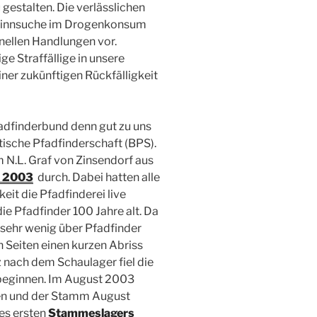
 gestalten. Die verlässlichen
 Sinnsuche im Drogenkonsum
nellen Handlungen vor.
e Straffällige in unsere
iner zukünftigen Rückfälligkeit
fadfinderbund denn gut zu uns
tische Pfadfinderschaft (BPS).
N.L. Graf von Zinsendorf aus
 2003
durch. Dabei hatten alle
eit die Pfadfinderei live
ie Pfadfinder 100 Jahre alt. Da
 sehr wenig über Pfadfinder
n Seiten einen kurzen Abriss
z nach dem Schaulager fiel die
 beginnen. Im August 2003
en und der Stamm August
es ersten
Stammeslagers