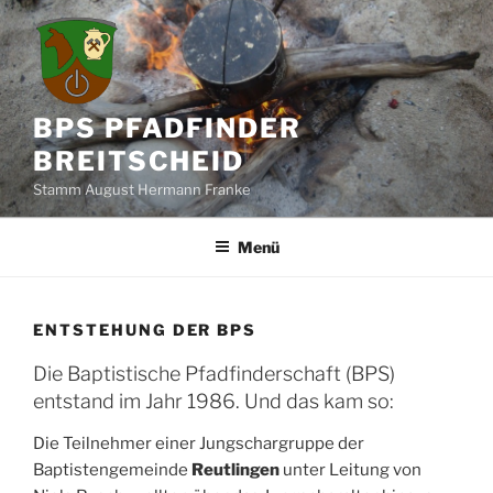
Zum
Inhalt
springen
BPS PFADFINDER
BREITSCHEID
Stamm August Hermann Franke
Menü
ENTSTEHUNG DER BPS
Die Baptistische Pfadfinderschaft (BPS)
entstand im Jahr 1986. Und das kam so:
Die Teilnehmer einer Jungschargruppe der
Baptistengemeinde
Reutlingen
unter Leitung von